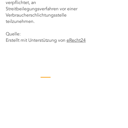
verpflichtet, an
Streitbeilegungsverfahren vor einer
Verbraucherschlichtungsstelle
teilzunehmen.
Quelle:
Erstellt mit Unterstützung von
eRecht24
Kontaktiere
mich jetzt
0173 9141027
info@zimmerei-harms.de
Fahrendorf 30B
27442 Gnarrenburg