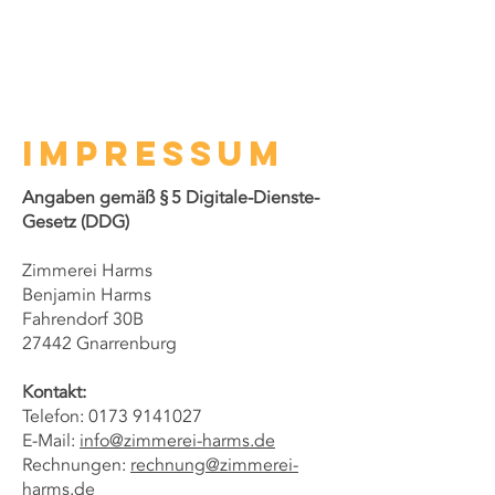
Impressum
Angaben gemäß § 5 Digitale-Dienste-
Gesetz (DDG)
Zimmerei Harms
Benjamin Harms
Fahrendorf 30B
27442 Gnarrenburg
Kontakt:
Telefon: 0173 9141027
E-Mail:
info@zimmerei-harms.de
Rechnungen:
rechnung@zimmerei-
harms.de